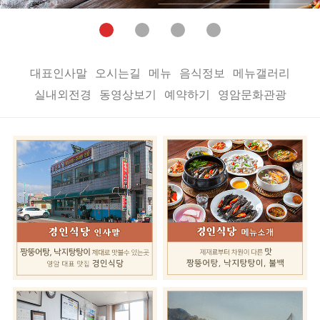
대표인사말
오시는길
메뉴
음식정보
메뉴갤러리
실내외전경
동영상보기
예약하기
영암문화관광