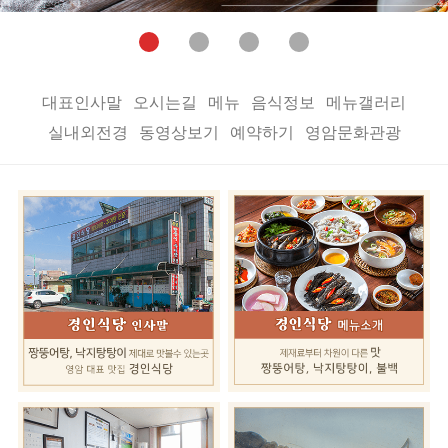
대표인사말
오시는길
메뉴
음식정보
메뉴갤러리
실내외전경
동영상보기
예약하기
영암문화관광